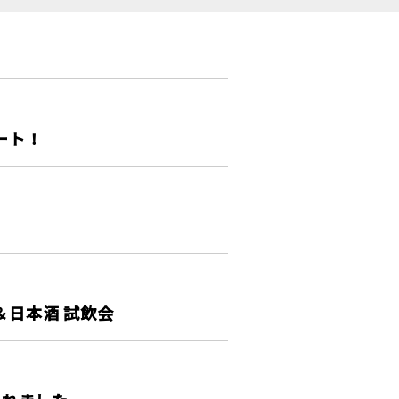
ート！
＆日本酒 試飲会