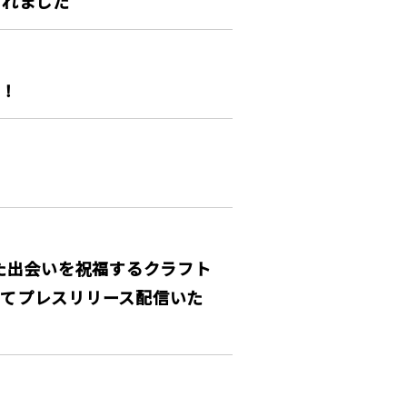
されました
ル！
た出会いを祝福するクラフト
にてプレスリリース配信いた