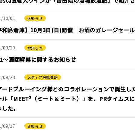
elesta直輸入ワインが「吉田類の酒場放浪記」で紹介
1/10/01
お知らせ
平和島倉庫】10月3日(日)開催 お酒のガレージセー
1/09/29
お知らせ
0/1～酒類解禁に関するお知らせ
1/09/23
メディア掲載情報
アードブルーイング様とのコラボレーションで誕生し
ール「MEET²（ミート＆ミート）」を、PRタイムス
ました。
1/09/17
お知らせ