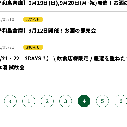
和島倉庫】9月19日(日),9月20日(月･祝)開催！お
1/09/10
お知らせ
平和島倉庫】9月12日開催！お酒の即売会
1/08/31
お知らせ
/21・22 2DAYS！】 \ 飲食店様限定 / 厳選を重
本酒 試飲会
1
2
3
4
5
6